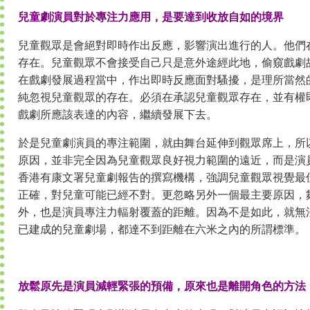
兒童劇演員對於專注力應用，是要達到收放自如的境界
兒童觀眾是會絕對即時作出反應，影響演出進行的人。他們
存在。兒童觀眾不會接受自己只是意外途經此地，偷窺戲劇
在戲劇發展過程當中，作出即時反應面對騷擾，是理所當然
純忽視兒童觀眾的存在。必須在承認兒童觀眾存在，並有權
戲劇所應該表達的內容，繼續發展下去。
於是兒童劇演員的專注範圍，就由舞台延伸到觀眾席上，所
原因，並非完全因為兒童觀眾良好視力範圍的遠近，而是演
香港有康文署兒童劇報告的撰寫機構，強調兒童觀眾視覺最
正確，對兒童可能已經不對。更忽略另外一個最主要原因，
外，也是演員專注力輻射覆蓋的距離。因為不是如此，就無
已建成的兒童劇場，都達不到距離在六米之內的所謂標準。
放鬆原先是演員減輕緊張的預備，原來也是離開角色的方法