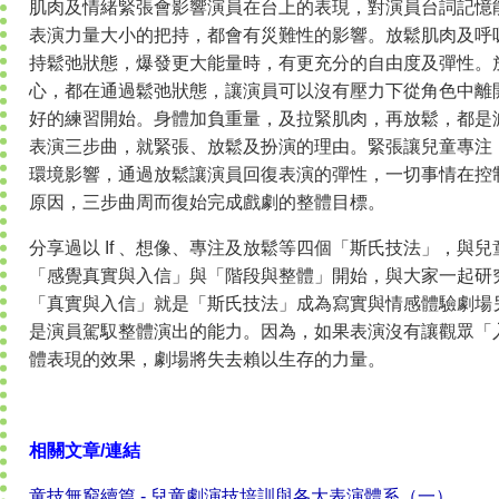
肌肉及情緒緊張會影響演員在台上的表現，對演員台詞記憶
表演力量大小的把持，都會有災難性的影響。放鬆肌肉及呼
持鬆弛狀態，爆發更大能量時，有更充分的自由度及彈性。
心，都在通過鬆弛狀態，讓演員可以沒有壓力下從角色中離
好的練習開始。身體加負重量，及拉緊肌肉，再放鬆，都是
表演三步曲，就緊張、放鬆及扮演的理由。緊張讓兒童專注
環境影響，通過放鬆讓演員回復表演的彈性，一切事情在控
原因，三步曲周而復始完成戲劇的整體目標。
分享過以 If 、想像、專注及放鬆等四個「斯氏技法」，與
「感覺真實與入信」與「階段與整體」開始，與大家一起研
「真實與入信」就是「斯氏技法」成為寫實與情感體驗劇場
是演員駕馭整體演出的能力。因為，如果表演沒有讓觀眾「
體表現的效果，劇場將失去賴以生存的力量。
相關文章/連結
童技無窮續篇 - 兒童劇演技培訓與各大表演體系（一）