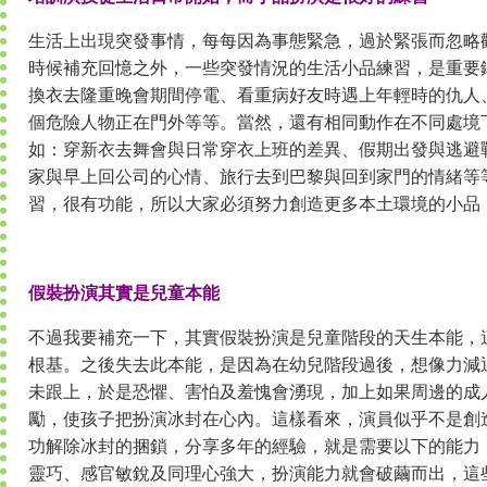
生活上出現突發事情，每每因為事態緊急，過於緊張而忽略
時候補充回憶之外，一些突發情況的生活小品練習，是重要
換衣去隆重晚會期間停電、看重病好友時遇上年輕時的仇人
個危險人物正在門外等等。當然，還有相同動作在不同處境
如：穿新衣去舞會與日常穿衣上班的差異、假期出發與逃避
家與早上回公司的心情、旅行去到巴黎與回到家門的情緒等
習，很有功能，所以大家必須努力創造更多本土環境的小品
假裝扮演其實是兒童本能
不過我要補充一下，其實假裝扮演是兒童階段的天生本能，
根基。之後失去此本能，是因為在幼兒階段過後，想像力減
未跟上，於是恐懼、害怕及羞愧會湧現，加上如果周邊的成
勵，使孩子把扮演冰封在心內。這樣看來，演員似乎不是創
功解除冰封的捆鎖，分享多年的經驗，就是需要以下的能力
靈巧、感官敏銳及同理心強大，扮演能力就會破繭而出，這