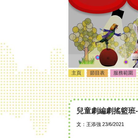
主頁
節目表
服務範圍
兒童劇編劇搖籃班
文：王添強
23/6/2021