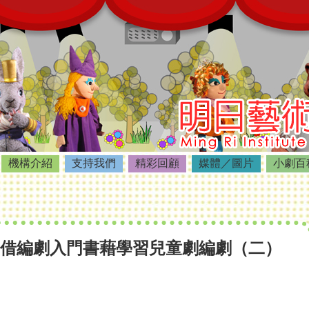
機構介紹
支持我們
精彩回顧
媒體／圖片
小劇百
-借編劇入門書藉學習兒童劇編劇（二）