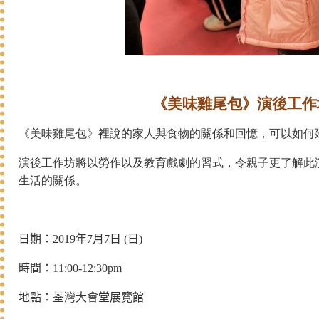
《美味雞尾包》演後工作
《美味雞尾包》裡說的家人與食物的關係和回憶，可以如何延
演後工作坊將以勞作以及教育戲劇的習式，令親子
更了解此
生活的關係。
日期：
2019
年
7
月
7
日
(
日
)
時間：11
:00-12:30pm
地點：荃灣大會堂展覽館