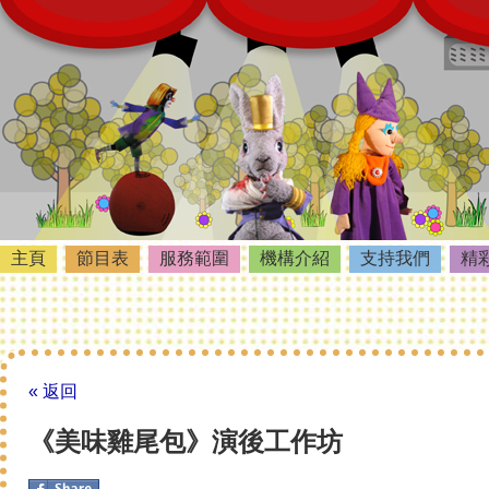
主頁
節目表
服務範圍
機構介紹
支持我們
精
« 返回
《美味雞尾包》演後工作坊