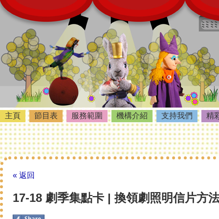
主頁
節目表
服務範圍
機構介紹
支持我們
精
« 返回
17-18 劇季集點卡 | 換領劇照明信片方