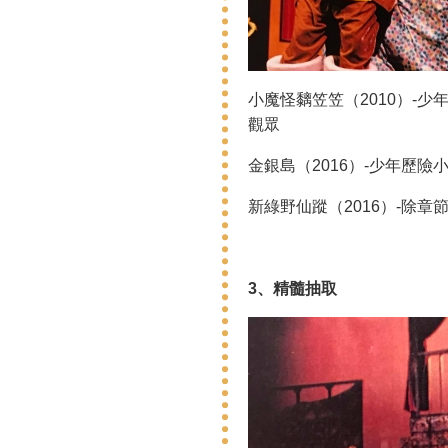
小魔怪黐笠笠（2010）-
觀眾
金銀島（2016）-少年歷
新綠野仙蹤（2016）-除
3、精髓抽取