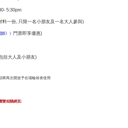
5:30pm
材料一份, 只限一名小朋友及一名大人參與)
門票即享優惠)
帽師》
》
(包括大人及小朋友)
額將再次開放予在場輪候者使用
瀏覽相關網頁: